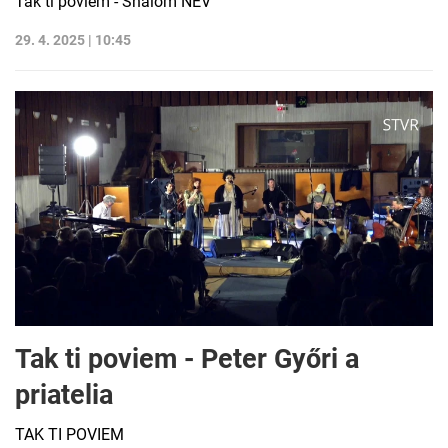
Tak ti poviem - Shalom NEV
29. 4. 2025 | 10:45
Tak ti poviem - Peter Győri a
priatelia
TAK TI POVIEM