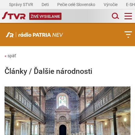
Správy STVR
Deti
Pečie celé Slovensko
Výročie
E-S
ŽIVÉ VYSIELANIE
«
späť
Články / Ďalšie národnosti