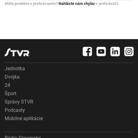
Máte problém s prehrávaním?
Nahláste nám chybu
v prehrávači.
Jednotka
Dvojka
24
Šport
Správy STVR
Podcasty
Mobilné aplikácie
Rádio Slovensko