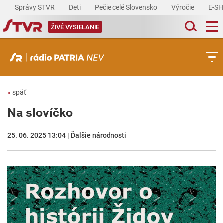
Správy STVR
Deti
Pečie celé Slovensko
Výročie
E-S
ŽIVÉ VYSIELANIE
«
späť
Na slovíčko
25. 06. 2025 13:04 | Ďalšie národnosti