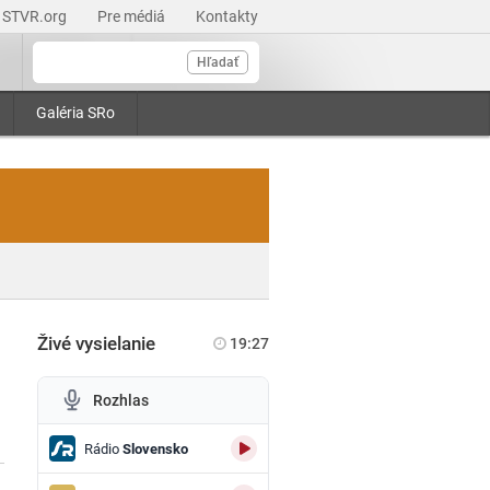
STVR.org
Pre médiá
Kontakty
Hľadať
Galéria SRo
Živé vysielanie
19:27
Rozhlas
Rádio
Slovensko