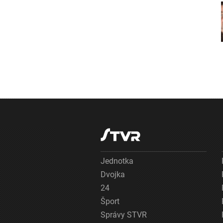
Jednotka
Dvojka
24
Šport
Správy STVR