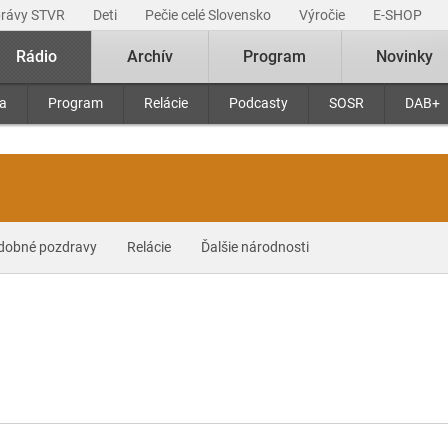
právy STVR
Deti
Pečie celé Slovensko
Výročie
E-SHOP
Rádio
Archív
Program
Novinky
ra
Program
Relácie
Podcasty
SOSR
DAB+
dobné pozdravy
Relácie
Ďalšie národnosti