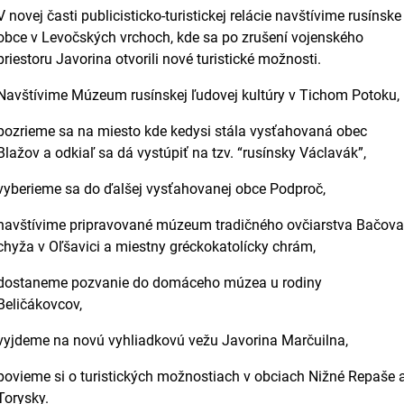
V novej časti publicisticko-turistickej relácie navštívime rusínske
obce v Levočských vrchoch, kde sa po zrušení vojenského
priestoru Javorina otvorili nové turistické možnosti.
Navštívime Múzeum rusínskej ľudovej kultúry v Tichom Potoku,
pozrieme sa na miesto kde kedysi stála vysťahovaná obec
Blažov a odkiaľ sa dá vystúpiť na tzv. “rusínsky Václavák”,
vyberieme sa do ďalšej vysťahovanej obce Podproč,
navštívime pripravované múzeum tradičného ovčiarstva Bačov
chyža v Oľšavici a miestny gréckokatolícky chrám,
dostaneme pozvanie do domáceho múzea u rodiny
Beličákovcov,
vyjdeme na novú vyhliadkovú vežu Javorina Marčuilna,
povieme si o turistických možnostiach v obciach Nižné Repaše 
Torysky.