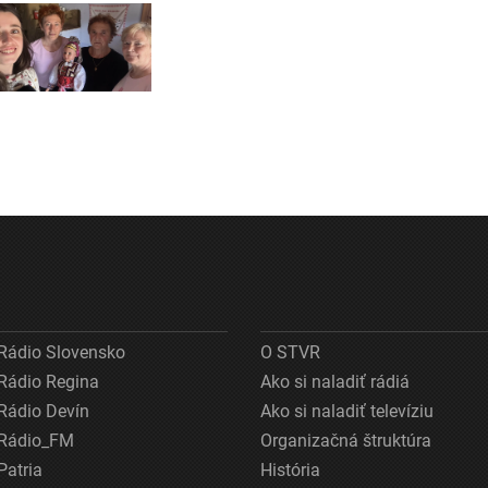
Rádio Slovensko
O STVR
Rádio Regina
Ako si naladiť rádiá
Rádio Devín
Ako si naladiť televíziu
Rádio_FM
Organizačná štruktúra
Patria
História