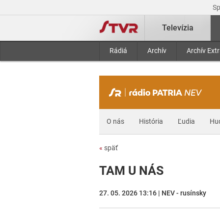
S
Televízia
Rádiá
Archív
Archív Ext
O nás
História
Ľudia
Hu
«
späť
TAM U NÁS
27. 05. 2026 13:16 | NEV - rusínsky