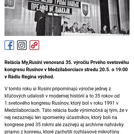
Relácia My,Rusíni venovaná 35. výročiu Prvého svetovéhu
kongresu Rusínov v Medzilaborciacv stredu 20.5. o 19:00
v Rádiu Regina východ.
V tomto roku si Rusíni pripomínajú výročie jednej z
kľúčových udalosti v modernej histórií a to 35 rokov od
1.svetového kongresu Rusínov, ktorý bol v roku 1991 v
Medzilaborciach. Táto relácia bude výnimočná aj tým, že v
nej nezaznejú len spomienky účastníkov, ktorý boli na
kongrese pred 35 rokmi ale zaznejú aj archívne nahrávky
priamo z konresu, ktoré zachytili rozhlasové mikrofóny.