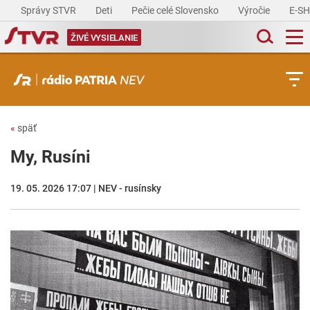
Správy STVR
Deti
Pečie celé Slovensko
Výročie
E-S
ŽIVÉ VYSIELANIE
«
späť
My, Rusíni
19. 05. 2026 17:07 | NEV - rusínsky