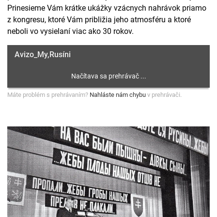
Prinesieme Vám krátke ukážky vzácnych nahrávok priamo
z kongresu, ktoré Vám približia jeho atmosféru a ktoré
neboli vo vysielaní viac ako 30 rokov.
Avizo_My,Rusíni
Máte problém s prehrávaním?
Nahláste nám chybu
v prehrávači.