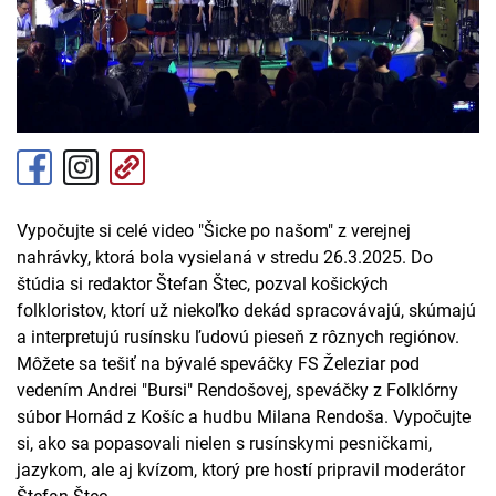
Vypočujte si celé video "Šicke po našom" z verejnej
nahrávky, ktorá bola vysielaná v stredu 26.3.2025. Do
štúdia si redaktor Štefan Štec, pozval košických
folkloristov, ktorí už niekoľko dekád spracovávajú, skúmajú
a interpretujú rusínsku ľudovú pieseň z rôznych regiónov.
Môžete sa tešiť na bývalé speváčky FS Železiar pod
vedením Andrei "Bursi" Rendošovej, speváčky z Folklórny
súbor Hornád z Košíc a hudbu Milana Rendoša. Vypočujte
si, ako sa popasovali nielen s rusínskymi pesničkami,
jazykom, ale aj kvízom, ktorý pre hostí pripravil moderátor