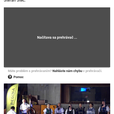
Štefan Štec.
Máte problém s prehrávaním?
Nahláste nám chybu
v prehrávači.
Pomoc