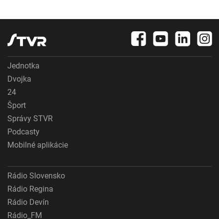
Jednotka
Dvojka
24
Šport
Správy STVR
Podcasty
Mobilné aplikácie
Rádio Slovensko
Rádio Regina
Rádio Devín
Rádio_FM