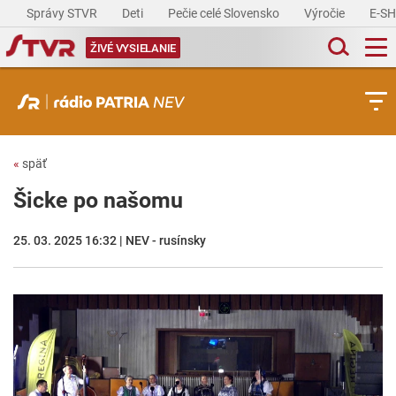
Správy STVR
Deti
Pečie celé Slovensko
Výročie
E-S
ŽIVÉ VYSIELANIE
«
späť
Šicke po našomu
25. 03. 2025 16:32 | NEV - rusínsky